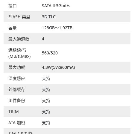
接口
SATA Ⅱ 3Gbit/s
FLASH 类型
3D TLC
容量
128GB～1.92TB
最大通道数
4
连续读/写
560/520
(MB/s,Max)
最大功耗
4.3W(5Vx860mA)
温度感应
支持
外部缓存
支持
固件备份
支持
TRIM
支持
ATA 加密
支持
S.M.A.R.T 监