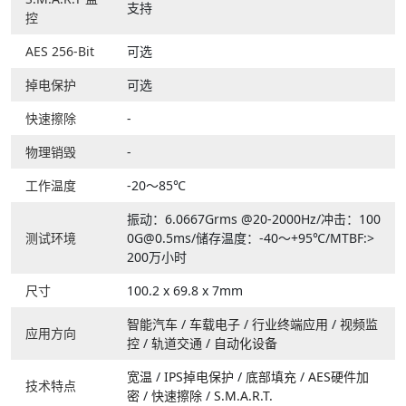
支持
控
AES 256-Bit
可选
掉电保护
可选
快速擦除
-
物理销毁
-
工作温度
-20～85℃
振动：6.0667Grms @20-2000Hz/冲击：100
测试环境
0G@0.5ms/储存温度：-40～+95℃/MTBF:>
200万小时
尺寸
100.2 x 69.8 x 7mm
智能汽车
/
车载电子
/
行业终端应用
/
视频监
应用方向
控
/
轨道交通
/
自动化设备
宽温
/
IPS掉电保护
/
底部填充
/
AES硬件加
技术特点
密
/
快速擦除
/
S.M.A.R.T.