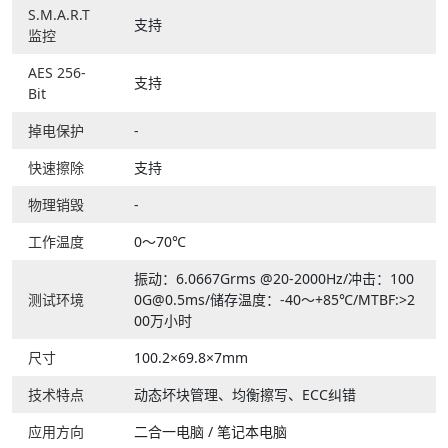
S.M.A.R.T
支持
监控
AES 256-
支持
Bit
掉电保护
-
快速擦除
支持
物理销毁
-
工作温度
0～70℃
振动：6.0667Grms @20-2000Hz/冲击：100
测试环境
0G@0.5ms/储存温度：-40～+85℃/MTBF:>2
00万小时
尺寸
100.2×69.8×7mm
技术特点
动态坏块管理、均衡擦写、ECC纠错
应用方向
二合一电脑
/
笔记本电脑