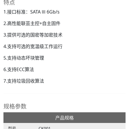
特点
1.接口标准：SATA Ⅲ 6Gb/s
2.高性能联芸主控+自主固件
3.提供可选的国密等加密技术
4.支持可选的宽温级工作运行
5.支持动态坏块管理
6.支持ECC算法
7.支持垃圾回收算法
规格参数
产品规格
型号
CK001