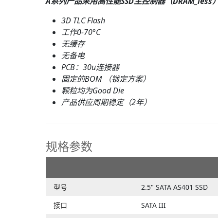
A系列产品采用高性能SSD主控制器（DRAM_l
3D TLC Flash
工作0-70°C
无缓存
无备电
PCB：
30
u
连接器
固定的BOM （锁定方案）
颗粒均为Good Die
产品供应周期稳定（2年）
规格参数
型号
2.5" SATA AS401 SSD
接口
SATA III