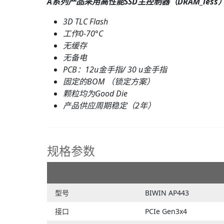
A系列产品采用高性能SSD主控制器（DRAM_l
3D TLC Flash
工作0-70°C
无缓存
无备电
PCB：12u金手指
/ 30
u金手指
固定的BOM （锁定方案）
颗粒均为Good Die
产品供应周期稳定（2年）
规格参数
型号
BIWIN AP443
接口
PCIe Gen3x4