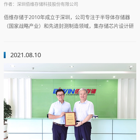
作者：深圳佰维存储科技股份有限公司
佰维存储于2010年成立于深圳，公司专注于半导体存储器
««
«
…
9
10
11
（国家战略产业）和先进封测制造领域，集存储芯片设计研
发、封测制造、产品销售、品牌运营为一体，是专精特新“小
12
13
14
15
16
17
巨人”企业。公司以“从芯到端，赋能万物互联，构筑万物互
联时代的存储根基”为使命，致力于成为全球一流的半导体厂
2021.08.10
18
…
»
»»
商。